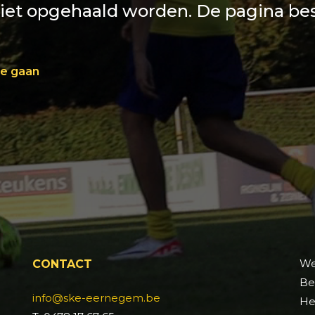
et opgehaald worden. De pagina besta
te gaan
We
CONTACT
Be
info@ske-eernegem.be
He