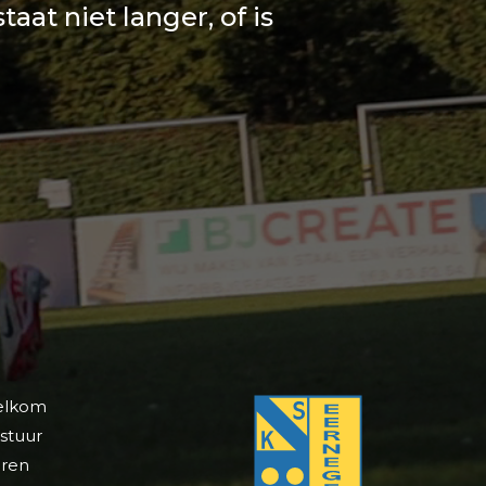
at niet langer, of is
lkom
stuur
ren