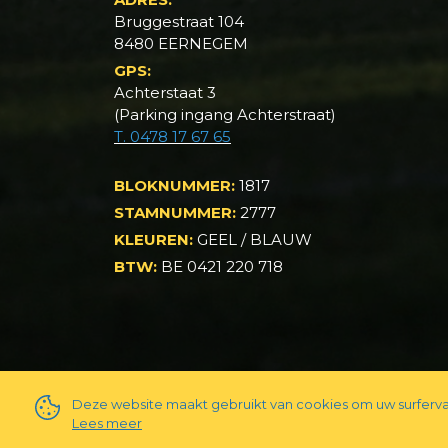
Bruggestraat 104
8480 EERNEGEM
GPS:
Achterstaat 3
(Parking ingang Achterstraat)
T.
0478 17 67 65
BLOKNUMMER:
1817
STAMNUMMER:
2777
KLEUREN:
GEEL / BLAUW
BTW:
BE 0421 220 718
Deze website maakt gebruikt van cookies om uw surferva
Lees meer
PRIVACY & DISCLAIMER
COOKIES