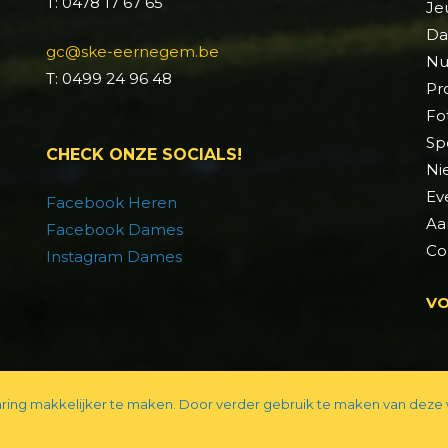
T: 0478 17 67 65
Je
Da
gc@ske-eernegem.be
Nu
T: 0499 24 96 48
Pr
Fo
Sp
CHECK ONZE SOCIALS!
Ni
Ev
Facebook Heren
Aa
Facebook Dames
Co
Instagram Dames
VO
ring makkelijker te maken. Door verder gebruik te maken van deze 