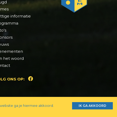
ugd
mes
ttige informatie
ogramma
to's
onsors
euws
enementen
n het woord
ntact
LG ONS OP:
website ga je hiermee akkoord.
WEBSITE MADE WITH
BY
VCO