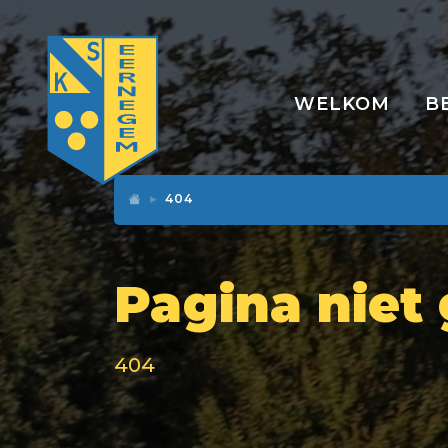
WELKOM
B
404
Pagina niet
404