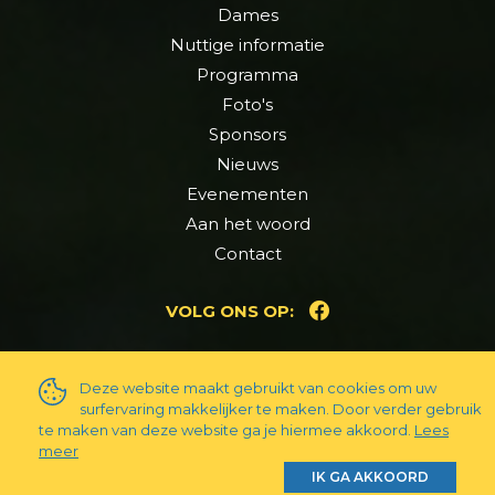
Dames
Nuttige informatie
Programma
Foto's
Sponsors
Nieuws
Evenementen
Aan het woord
Contact
VOLG ONS OP:
Deze website maakt gebruikt van cookies om uw
surfervaring makkelijker te maken. Door verder gebruik
te maken van deze website ga je hiermee akkoord.
Lees
PRIVACY & DISCLAIMER
COOKIES
meer
WEBSITE MADE WITH
BY
VCO