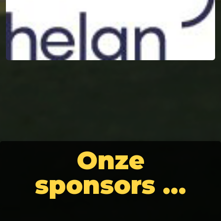
Onze
sponsors …