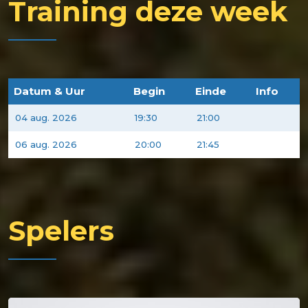
Training deze week
Datum & Uur
Begin
Einde
Info
04 aug. 2026
19:30
21:00
06 aug. 2026
20:00
21:45
Spelers